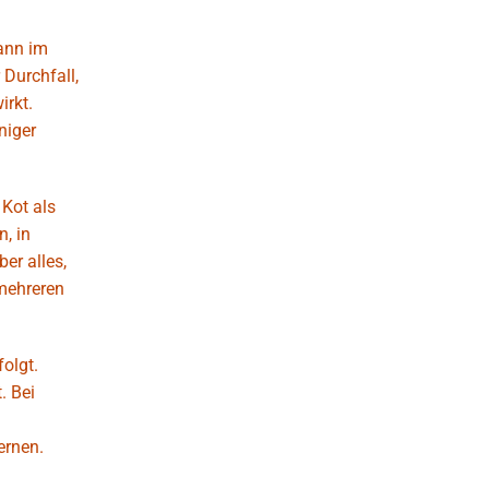
wann im
Durchfall,
irkt.
niger
 Kot als
, in
er alles,
 mehreren
olgt.
. Bei
ernen.