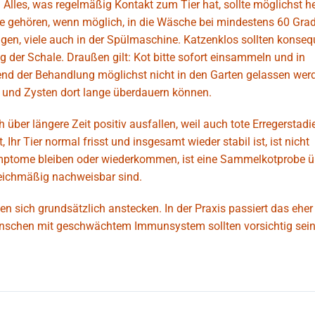
 Alles, was regelmäßig Kontakt zum Tier hat, sollte möglichst h
e gehören, wenn möglich, in die Wäsche bei mindestens 60 Gra
igen, viele auch in der Spülmaschine. Katzenklos sollten konseq
g der Schale. Draußen gilt: Kot bitte sofort einsammeln und in
nd der Behandlung möglichst nicht in den Garten gelassen werd
n und Zysten dort lange überdauern können.
ber längere Zeit positiv ausfallen, weil auch tote Erregerstadi
Ihr Tier normal frisst und insgesamt wieder stabil ist, ist nicht
ymptome bleiben oder wiederkommen, ist eine Sammelkotprobe üb
gleichmäßig nachweisbar sind.
 sich grundsätzlich anstecken. In der Praxis passiert das eher 
enschen mit geschwächtem Immunsystem sollten vorsichtig sein