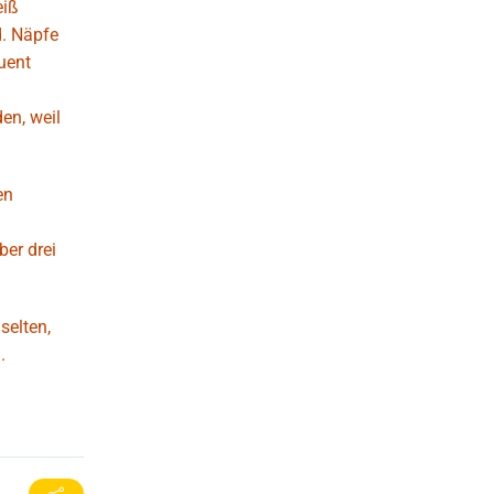
eiß
d. Näpfe
uent
en, weil
en
er drei
selten,
.