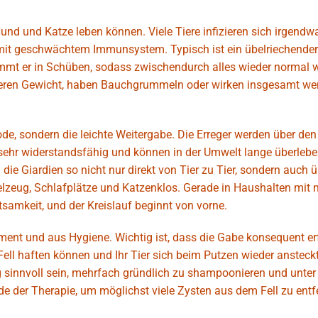
und und Katze leben können. Viele Tiere infizieren sich irgend
 mit geschwächtem Immunsystem. Typisch ist ein übelriechender 
mt er in Schüben, sodass zwischendurch alles wieder normal w
erlieren Gewicht, haben Bauchgrummeln oder wirken insgesamt we
de, sondern die leichte Weitergabe. Die Erreger werden über den
ehr widerstandsfähig und können in der Umwelt lange überleben
e Giardien so nicht nur direkt von Tier zu Tier, sondern auch üb
ielzeug, Schlafplätze und Katzenklos. Gerade in Haushalten mit
tsamkeit, und der Kreislauf beginnt von vorne.
nt und aus Hygiene. Wichtig ist, dass die Gabe konsequent erf
 Fell haften können und Ihr Tier sich beim Putzen wieder ansteckt
sinnvoll sein, mehrfach gründlich zu shampoonieren und unter
der Therapie, um möglichst viele Zysten aus dem Fell zu entf