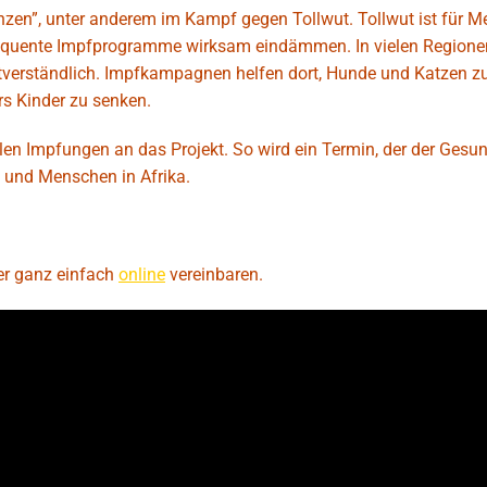
renzen”, unter anderem im Kampf gegen Tollwut. Tollwut ist für 
nsequente Impfprogramme wirksam eindämmen. In vielen Regionen
bstverständlich. Impfkampagnen helfen dort, Hunde und Katzen z
rs Kinder zu senken.
len Impfungen an das Projekt. So wird ein Termin, der der Gesun
re und Menschen in Afrika.
der ganz einfach
online
vereinbaren.