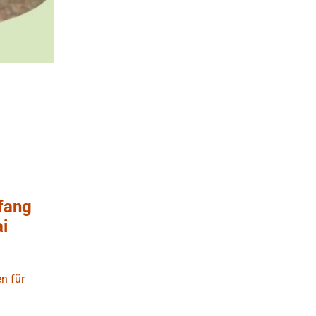
nfang
ai
n für