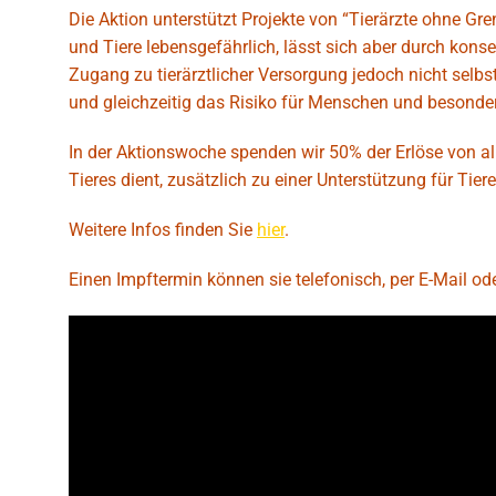
Die Aktion unterstützt Projekte von “Tierärzte ohne G
und Tiere lebensgefährlich, lässt sich aber durch ko
Zugang zu tierärztlicher Versorgung jedoch nicht sel
und gleichzeitig das Risiko für Menschen und besonde
In der Aktionswoche spenden wir 50% der Erlöse von al
Tieres dient, zusätzlich zu einer Unterstützung für Tie
Weitere Infos finden Sie
hier
.
Einen Impftermin können sie telefonisch, per E-Mail o